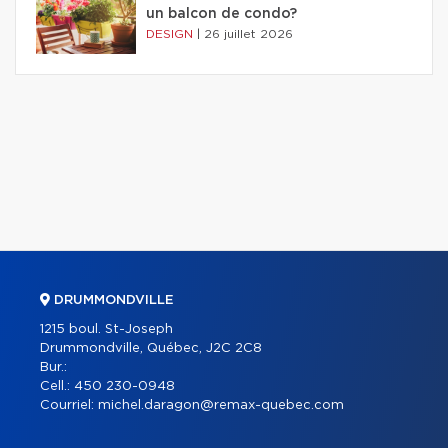
un balcon de condo?
DESIGN
|
26 juillet 2026
DRUMMONDVILLE
1215 boul. St-Joseph
Drummondville, Québec, J2C 2C8
Bur.:
Cell.:
450 230-0948
Courriel:
michel.daragon@remax-quebec.com